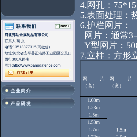
4.网孔：75*1
5.表面处理：
6.护栏网片：
网片：通常3-4
河北邦达金属制品有限公司
联系人:葛 义
Y型网片：500
电话:13513377315(同微信)
7.立柱：方
地址:河北省安平县正港路工业园区交叉口
西行300米路南
网址:
http://www.bangdafence.com
网片
网片
（高）
（宽）
1.03m
1.23m
1.5m
1.53m
1.7m
1.5m
1.73m
2.0m